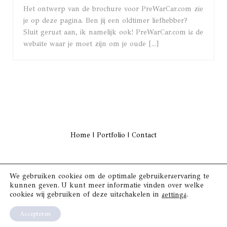
Het ontwerp van de brochure voor PreWarCar.com zie
je op deze pagina. Ben jij een oldtimer liefhebber?
Sluit gerust aan, ik namelijk ook! PreWarCar.com is de
website waar je moet zijn om je oude [...]
Home
|
Portfolio
|
Contact
We gebruiken cookies om de optimale gebruikerservaring te
Algemene Voorwaarden
/
Disclaimer & privacy
kunnen geven. U kunt meer informatie vinden over welke
cookies wij gebruiken of deze uitschakelen in
.
settings
Accepteren